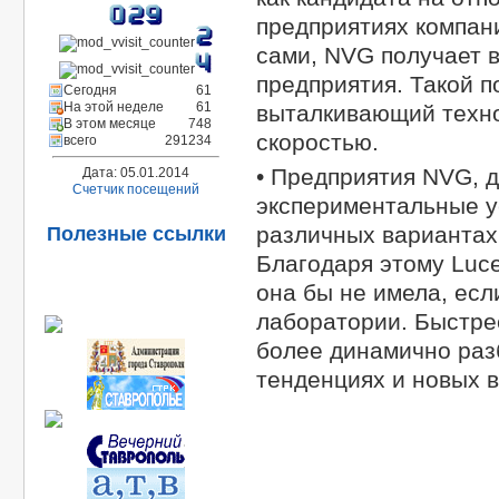
предприятиях компани
сами, NVG получает в
предприятия. Такой п
Сегодня
61
На этой неделе
61
выталкивающий техно
В этом месяце
748
скоростью.
всего
291234
• Предприятия NVG, 
Дата: 05.01.2014
Счетчик посещений
экспериментальные ус
различных вариантах
Полезные ссылки
Благодаря этому Luce
она бы не имела, есл
лаборатории. Быстрее
более динамично раз
тенденциях и новых 