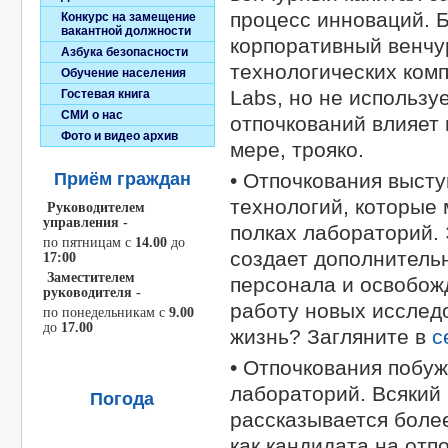
процесс инноваций. Б
Конкурс на замещение
вакантной должности
корпоративный венчу
Азбука безопасности
технологических комп
Обучение населения
Labs, но не использу
Гостевая книга
СМИ о нас
отпочкований влияет 
Фото и видео архив
мере, трояко.
• Отпочкования высту
Приём граждан
технологий, которые 
Руководителем
управления -
полках лабораторий. 
по пятницам c
14.00
до
создает дополнитель
17:00
Заместителем
персонала и освобож
руководителя -
работу новых исслед
по понедельникам с
9.00
до
17.00
жизнь? Загляните в
с
• Отпочкования побу
лабораторий. Всякий 
Погода
рассказывается боле
как кандидата на отп